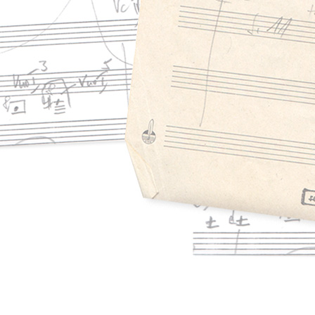
Hannover. Me
Redakteur e
Zwischen 19
Ferienkurse
Feldman. Ve
zum Gaudeam
Vokalkompos
erhielt er 
sein Streich
Komponisten
„Nachtmusik
Montepulcia
der Orchest
Musikprotok
Tage für ne